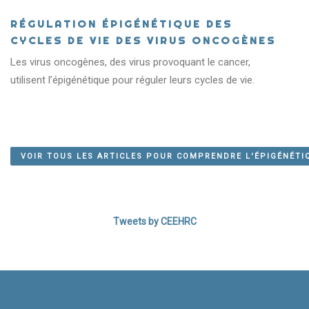
RÉGULATION ÉPIGÉNÉTIQUE DES
CYCLES DE VIE DES VIRUS ONCOGÈNES
Les virus oncogènes, des virus provoquant le cancer,
QU’EST-CE QUE
utilisent l’épigénétique pour réguler leurs cycles de vie.
L’ÉPIGÉNÉTIQUE?
VOIR TOUS LES ARTICLES POUR COMPRENDRE L'ÉPIGÉNÉTI
APPRENDRE ENCORE PLUS!
Tweets by CEEHRC