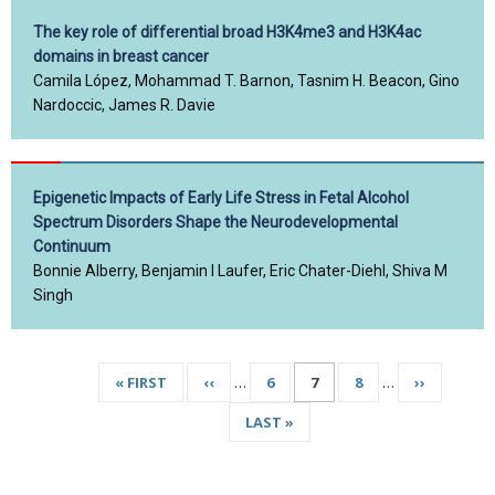
The key role of differential broad H3K4me3 and H3K4ac
domains in breast cancer
Camila López, Mohammad T. Barnon, Tasnim H. Beacon, Gino
Nardoccic, James R. Davie
Epigenetic Impacts of Early Life Stress in Fetal Alcohol
Spectrum Disorders Shape the Neurodevelopmental
Continuum
Bonnie Alberry, Benjamin I Laufer, Eric Chater-Diehl, Shiva M
Singh
PREMIÈRE
« FIRST
PAGE
‹‹
…
PAGE
6
PAGE
7
PAGE
8
…
PAGE
››
Pagination
PAGE
PRÉCÉDENTE
COURANTE
SUIVANTE
DERNIÈRE
LAST »
PAGE