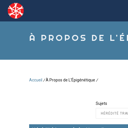
Aller
au
contenu
principal
À PROPOS DE L'
Accueil
/
À Propos de L'Épigénétique
/
Fil
d'Ariane
Sujets