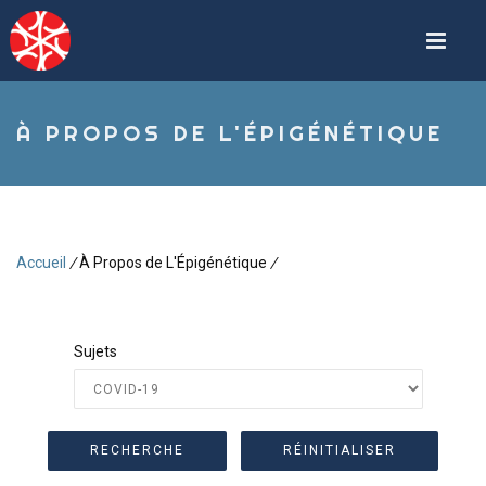
Aller
au
contenu
principal
À PROPOS DE L'ÉPIGÉNÉTIQUE
Accueil
/
À Propos de L'Épigénétique
/
Fil
d'Ariane
Sujets